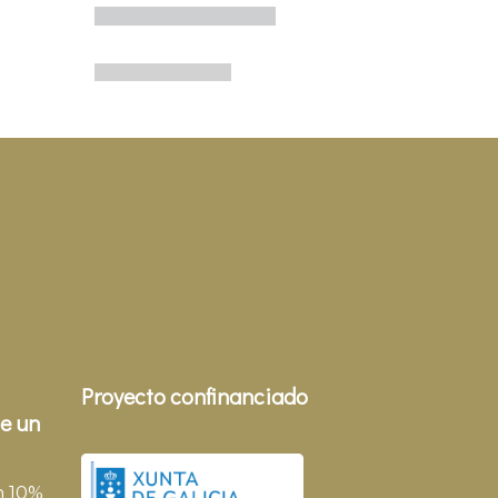
Proyecto confinanciado
e un
n 10%