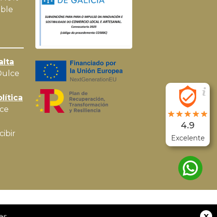
ble
alta
Dulce
lítica
ce
4.9
cibir
Excelente
Desarrollado por
MEIGASOFT
. Tecnología
X
es