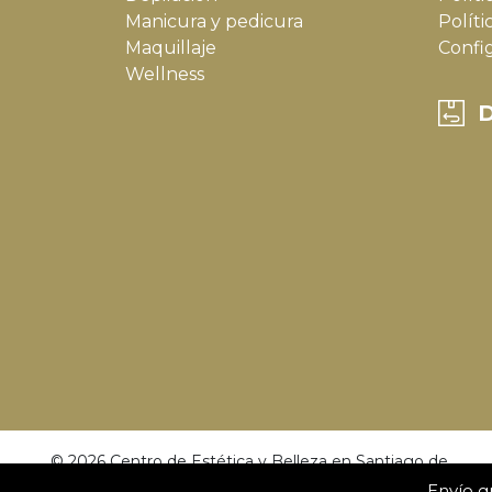
Manicura y pedicura
Políti
Maquillaje
Confi
Wellness
D
© 2026 Centro de Estética y Belleza en Santiago de
Compostela | Dulce Calvo.
Envío gr