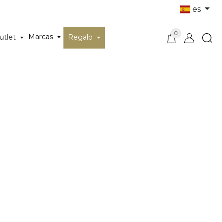
es
0
Marcas
utlet
Regalo