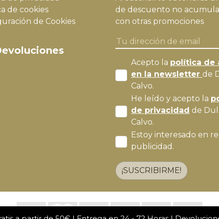
ca de cookies
de descuento no acumula
guración de Cookies
con otras promociones
evoluciones
Acepto la
política de 
en la newsletter
de 
Calvo.
He leído y acepto la
po
de privacidad
de Dul
Calvo.
Estoy interesado en re
publicidad.
¡SUSCRIBIRME!
atis a partir de 50€ | Entrega en 24 - 72 Horas |
Devolucion