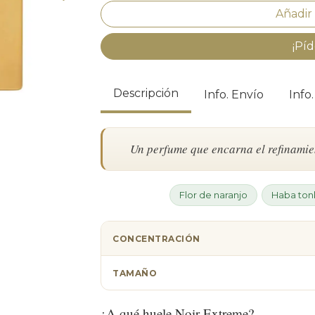
¡Píd
Descripción
Info. Envío
Info
Un perfume que encarna el refinamien
Flor de naranjo
Haba ton
CONCENTRACIÓN
TAMAÑO
¿A qué huele Noir Extreme?