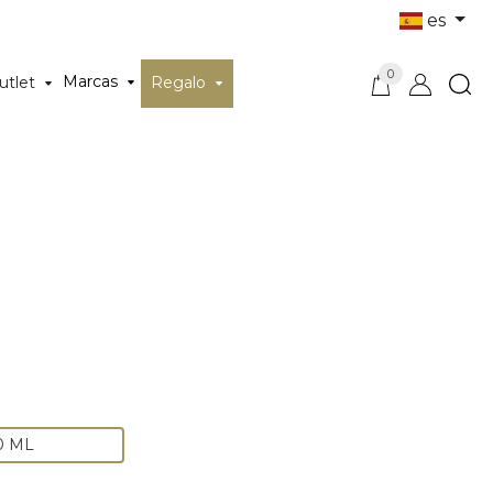
es
0
Marcas
utlet
Regalo
0 ML