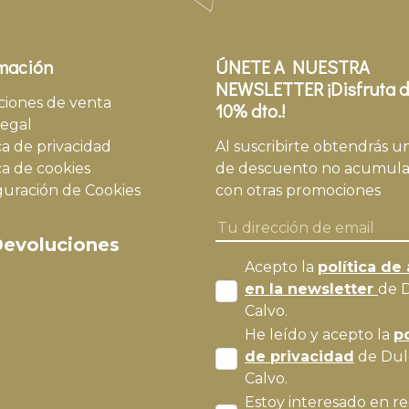
mación
ÚNETE A NUESTRA
NEWSLETTER ¡Disfruta d
ciones de venta
10% dto.!
legal
ca de privacidad
Al suscribirte obtendrás u
ca de cookies
de descuento no acumula
guración de Cookies
con otras promociones
evoluciones
Acepto la
política de 
en la newsletter
de 
Calvo.
He leído y acepto la
po
de privacidad
de Dul
Calvo.
Estoy interesado en re