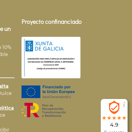
Proyecto confinanciado
e un
n 10%
ble
alta
Dulce
lítica
ce
4.9
cibir