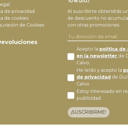
10% dto.!
legal
ca de privacidad
Al suscribirte obtendrás u
ca de cookies
de descuento no acumula
guración de Cookies
con otras promociones
evoluciones
Acepto la
política de 
en la newsletter
de 
Calvo.
He leído y acepto la
po
de privacidad
de Dul
Calvo.
Estoy interesado en re
publicidad.
¡SUSCRIBIRME!