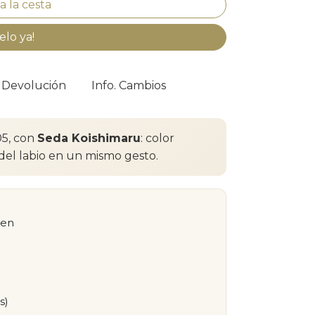
elo ya!
. Devolución
Info. Cambios
05, con
Seda Koishimaru
: color
del labio en un mismo gesto.
men
s)