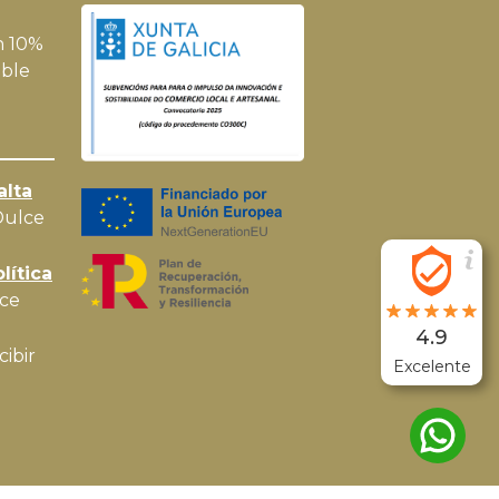
n 10%
ble
alta
Dulce
lítica
ce
4.9
cibir
Excelente