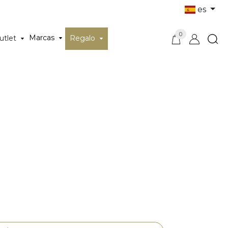
es
0
Marcas
utlet
Regalo