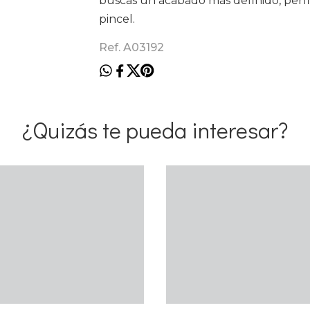
buscas un acabado más definido, perfi
pincel.
Ref. A03192
¿Quizás te pueda interesar?