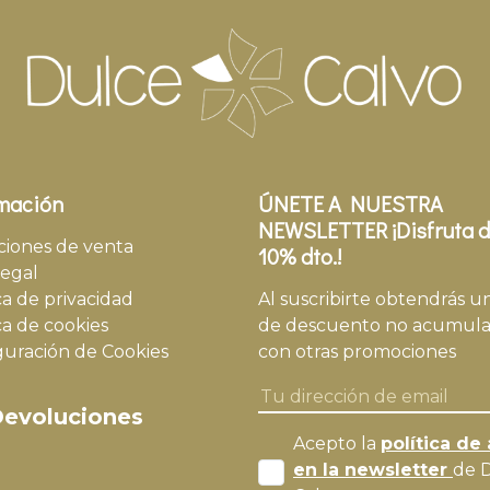
mación
ÚNETE A NUESTRA
NEWSLETTER ¡Disfruta d
ciones de venta
10% dto.!
legal
ca de privacidad
Al suscribirte obtendrás u
ca de cookies
de descuento no acumula
guración de Cookies
con otras promociones
evoluciones
Acepto la
política de 
en la newsletter
de 