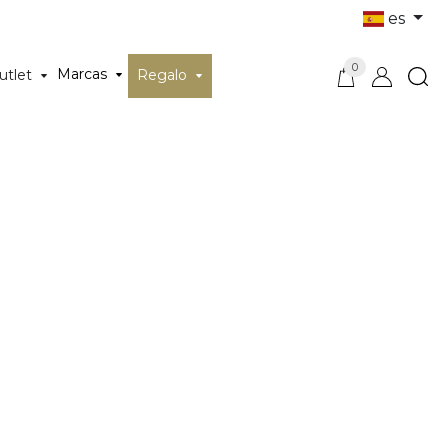
es
0
Marcas
utlet
Regalo