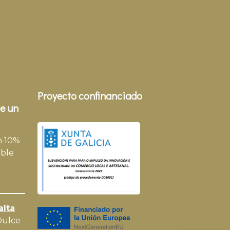
Proyecto confinanciado
e un
n 10%
ble
alta
Dulce