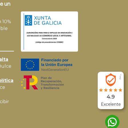
e un
n 10%
ble
alta
Dulce
lítica
ce
4.9
cibir
Excelente