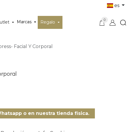
es
0
Marcas
utlet
Regalo
ress- Facial Y Corporal
orporal
a
Whatsapp o en nuestra tienda física.