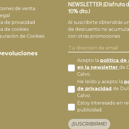
NEWSLETTER ¡Disfruta d
ciones de venta
10% dto.!
legal
ca de privacidad
Al suscribirte obtendrás u
ca de cookies
de descuento no acumula
guración de Cookies
con otras promociones
evoluciones
Acepto la
política de 
en la newsletter
de 
Calvo.
He leído y acepto la
po
de privacidad
de Dul
Calvo.
Estoy interesado en re
publicidad.
¡SUSCRIBIRME!