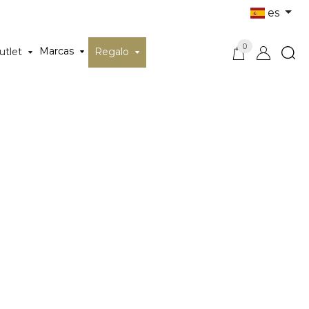
es
0
Marcas
utlet
Regalo