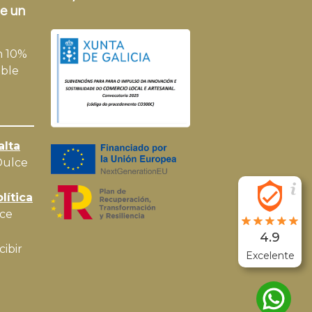
e un
n 10%
ble
alta
Dulce
lítica
ce
4.9
cibir
Excelente