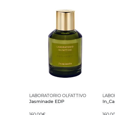
LABORATORIO OLFATTIVO
LABO
Jasminade EDP
In_Ca
160,00€
160,0