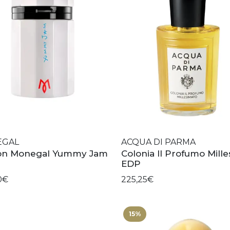
EGAL
ACQUA DI PARMA
n Monegal Yummy Jam
Colonia Il Profumo Mill
EDP
0€
225,25€
15%