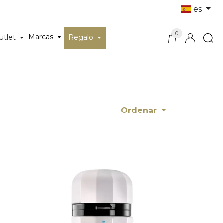
es
0
Marcas
utlet
Regalo
Ordenar