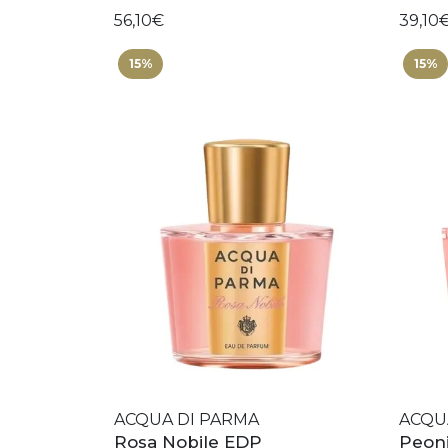
56,10€
39,10
15%
15%
ACQUA DI PARMA
ACQU
Rosa Nobile EDP
Peoni