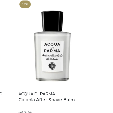
15%
O
ACQUA DI PARMA
Colonia After Shave Balm
69,70€