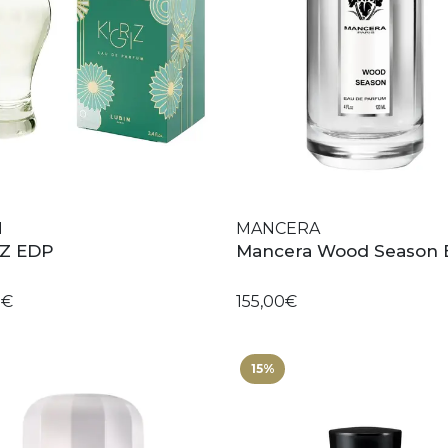
N
MANCERA
IZ EDP
Mancera Wood Season
0€
155,00€
15%