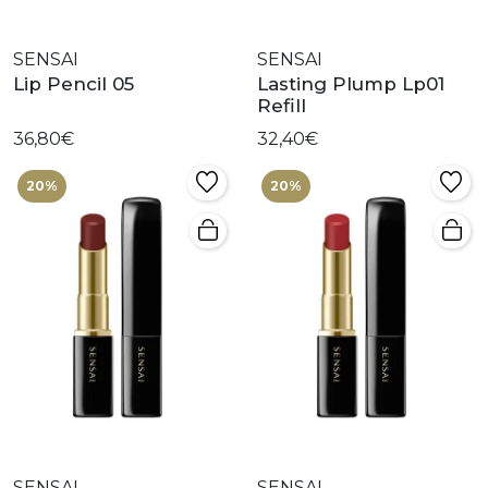
SENSAI
SENSAI
Lip Pencil 05
Lasting Plump Lp01
Refill
36,80€
32,40€
20%
20%
SENSAI
SENSAI