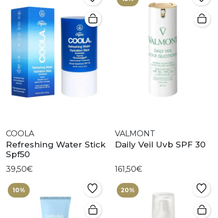
COOLA
VALMONT
Refreshing Water Stick
Daily Veil Uvb SPF 30
Spf50
39,50€
161,50€
10%
20%