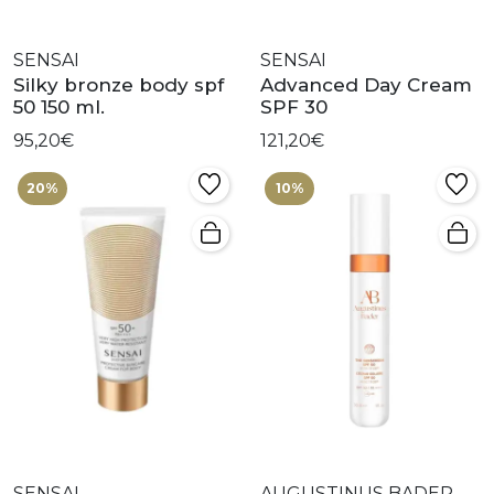
SENSAI
SENSAI
Silky bronze body spf
Advanced Day Cream
50 150 ml.
SPF 30
95,20€
121,20€
20%
10%
SENSAI
AUGUSTINUS BADER