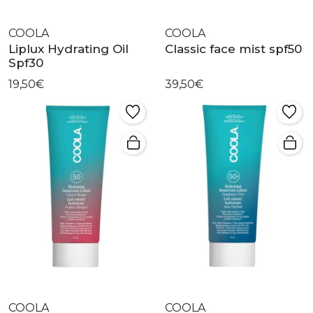
COOLA
COOLA
Liplux Hydrating Oil
Classic face mist spf50
Spf30
19,50€
39,50€
COOLA
COOLA