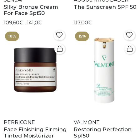
Silky Bronze Cream
The Sunscreen SPF 50
For Face Spf50
109,60€
141,0€
117,00€
10%
15%
PERRICONE
VALMONT
Face Finishing Firming
Restoring Perfection
Tinted Moisturizer
Spf50