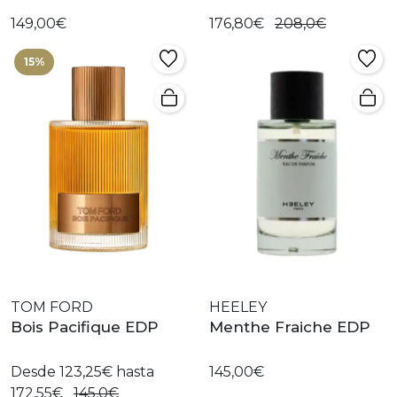
149,00€
176,80€
208,0€
15%
TOM FORD
HEELEY
Bois Pacifique EDP
Menthe Fraiche EDP
Desde 123,25€ hasta
145,00€
172,55€
145,0€