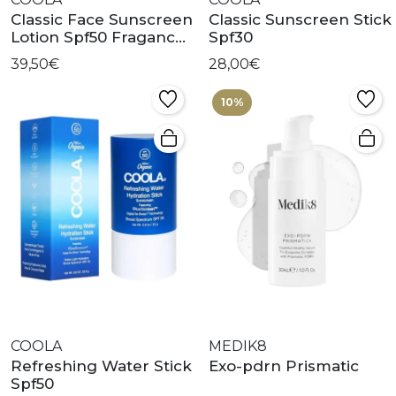
Classic Face Sunscreen
Classic Sunscreen Stick
Lotion Spf50 Fragance
Spf30
Free
39,50€
28,00€
10%
COOLA
MEDIK8
Refreshing Water Stick
Exo-pdrn Prismatic
Spf50