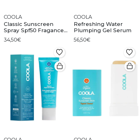
COOLA
COOLA
Classic Sunscreen
Refreshing Water
Spray Spf50 Fragance
Plumping Gel Serum
Free
34,50€
56,50€
COOLA
COOLA