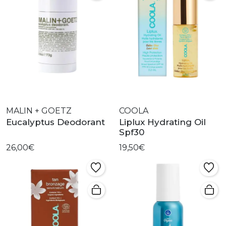
MALIN + GOETZ
COOLA
Eucalyptus Deodorant
Liplux Hydrating Oil
Spf30
26,00€
19,50€