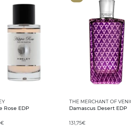
EY
THE MERCHANT OF VENI
ie Rose EDP
Damascus Desert EDP
0€
131,75€