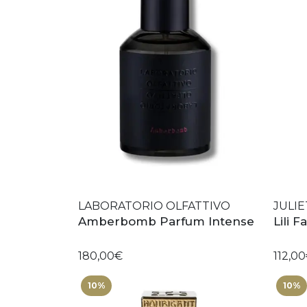
LABORATORIO OLFATTIVO
JULIE
Amberbomb Parfum Intense
Lili 
180,00€
112,0
10%
10%