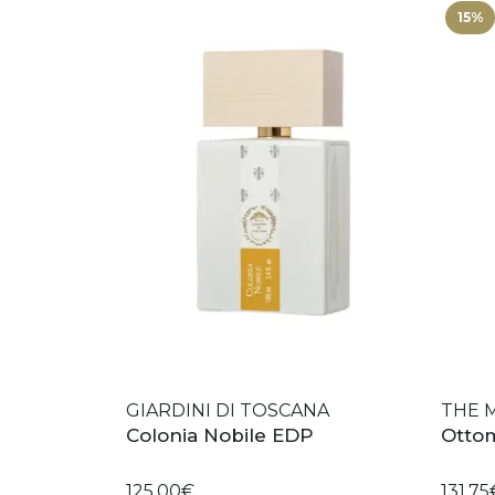
15%
GIARDINI DI TOSCANA
THE 
Colonia Nobile EDP
Otto
125,00€
131,75