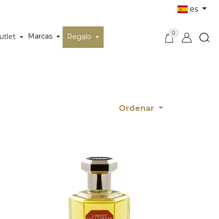
es
0
Marcas
utlet
Regalo
Ordenar