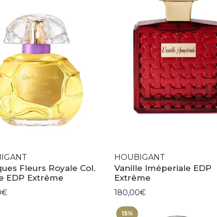
IGANT
HOUBIGANT
ues Fleurs Royale Col.
Vanille Iméperiale EDP
ée EDP Extrême
Extrême
0€
180,00€
15%