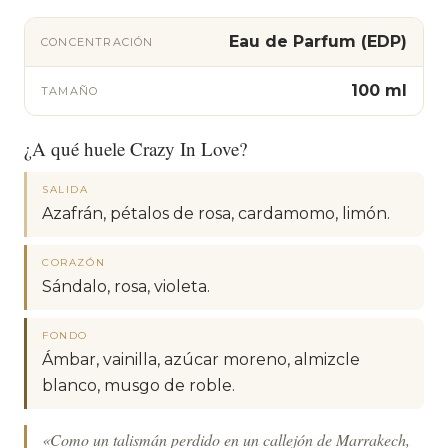
Eau de Parfum (EDP)
CONCENTRACIÓN
100 ml
TAMAÑO
¿A qué huele Crazy In Love?
SALIDA
Azafrán, pétalos de rosa, cardamomo, limón.
CORAZÓN
Sándalo, rosa, violeta.
FONDO
Ámbar, vainilla, azúcar moreno, almizcle
blanco, musgo de roble.
«Como un talismán perdido en un callejón de Marrakech,