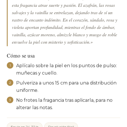
esta fragancia atrae suerte y pasión. El azafrán, las rosas
salvajes y la vainilla se entrelazan, dejando tras de sí un
rastro de encanto indómito. En el corazón, sándalo, rosa y
violeta aportan profundidad, mientras el fondo de ámbar,
vainilla, azúcar moreno, almizcle blanco y musgo de roble
envuelve la piel con misterio y sofisticación.»
Cómo se usa
Aplícalo sobre la piel en los puntos de pulso:
1
muñecas y cuello.
Pulveriza a unos 15 cm para una distribución
2
uniforme.
No frotes la fragancia tras aplicarla, para no
3
alterar las notas.
Envío en 24-72 h
Devolución fácil