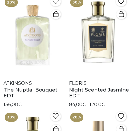
20%
30%
ATKINSONS
FLORIS
The Nuptial Bouquet
Night Scented Jasmine
EDT
EDT
136,00€
84,00€
120,0€
30%
20%