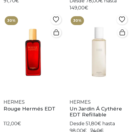
91,70€
Desde 78,00€ hasta
149,00€
30%
30%
HERMES
HERMES
Rouge Hermés EDT
Un Jardin Á Cythére
EDT Refillable
112,00€
Desde 51,80€ hasta
98,00€
74,0€