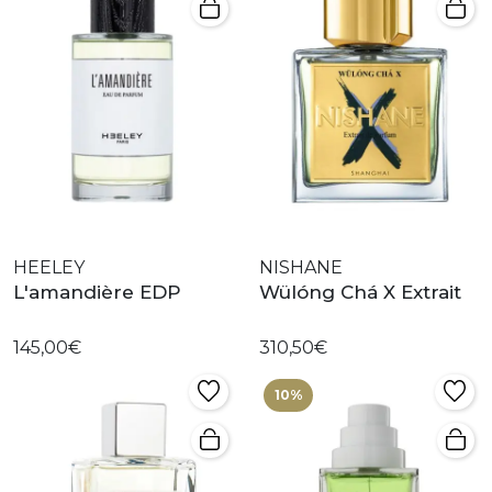
HEELEY
NISHANE
L'amandière EDP
Wülóng Chá X Extrait
145,00€
310,50€
10%