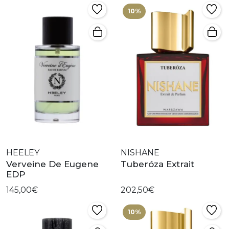
10%
HEELEY
NISHANE
Verveine De Eugene
Tuberóza Extrait
EDP
145,00€
202,50€
10%