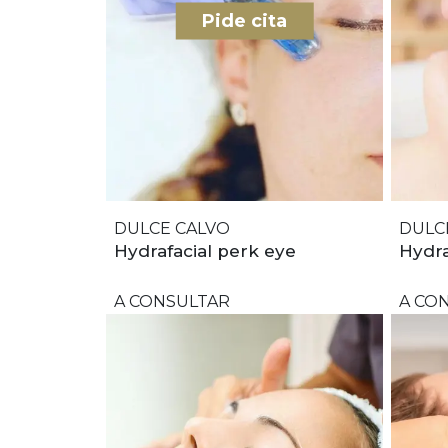
Pide cita
DULCE CALVO
DULC
Hydrafacial perk eye
Hydra
A CONSULTAR
A CO