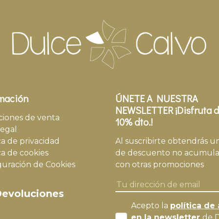
mación
ÚNETE A NUESTRA
NEWSLETTER ¡Disfruta d
ciones de venta
10% dto.!
legal
ca de privacidad
Al suscribirte obtendrás u
ca de cookies
de descuento no acumula
guración de Cookies
con otras promociones
evoluciones
Acepto la
política de 
en la newsletter
de 