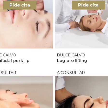
Pide cita
Pide cita
E CALVO
DULCE CALVO
facial perk lip
Lpg pro lifting
NSULTAR
A CONSULTAR