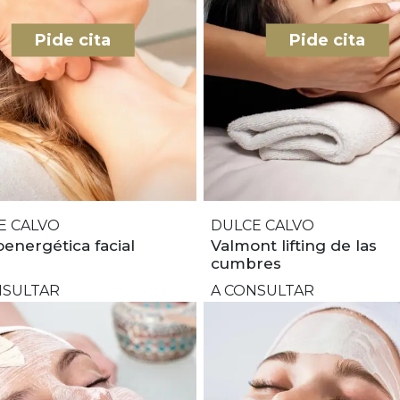
Pide cita
Pide cita
E CALVO
DULCE CALVO
nergética facial
Valmont lifting de las
cumbres
NSULTAR
A CONSULTAR