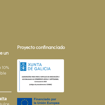
Proyecto confinanciado
e un
n 10%
ble
alta
Dulce