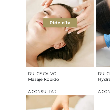
Pide cita
DULCE CALVO
DULC
Masaje kobido
Hydra
A CONSULTAR
A CO