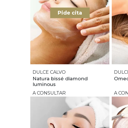
Pide cita
DULCE CALVO
DULC
Natura bissé diamond
Omeoe
luminous
A CONSULTAR
A CO