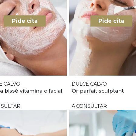
Pide cita
Pide cita
E CALVO
DULCE CALVO
a bissé vitamina c facial
Or parfait sculptant
NSULTAR
A CONSULTAR