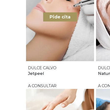
Pide cita
DULCE CALVO
DULC
Jetpeel
Natur
A CONSULTAR
A CO