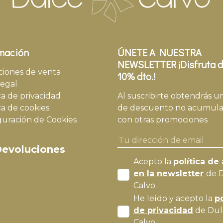
mación
ÚNETE A NUESTRA
NEWSLETTER ¡Disfruta d
ciones de venta
10% dto.!
legal
ca de privacidad
Al suscribirte obtendrás u
ca de cookies
de descuento no acumula
guración de Cookies
con otras promociones
evoluciones
Acepto la
política de 
en la newsletter
de 
Calvo.
He leído y acepto la
po
de privacidad
de Dul
Calvo.