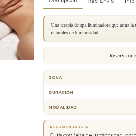
Descripción
Info. Envío
Info
Una terapia de spa iluminadora que afina la 
naturales de luminosidad.
Reserva tu c
ZONA
DURACIÓN
MODALIDAD
RECOMENDADO A
Cutis con falta de luminosidad, poros