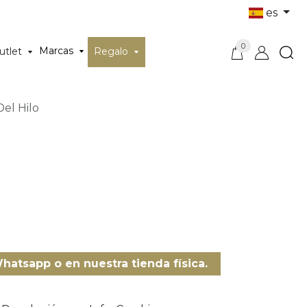
es
0
Marcas
utlet
Regalo
el Hilo
a
Whatsapp o en nuestra tienda física.