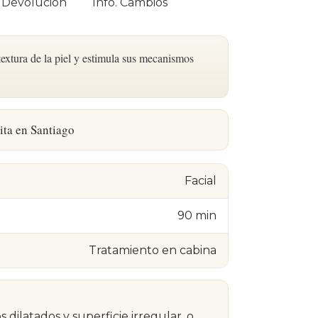
. Devolución
Info. Cambios
textura de la piel y estimula sus mecanismos
ita en Santiago
Facial
90 min
Tratamiento en cabina
 dilatados y superficie irregular, o