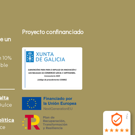
Proyecto confinanciado
e un
n 10%
ble
alta
Dulce
lítica
ce