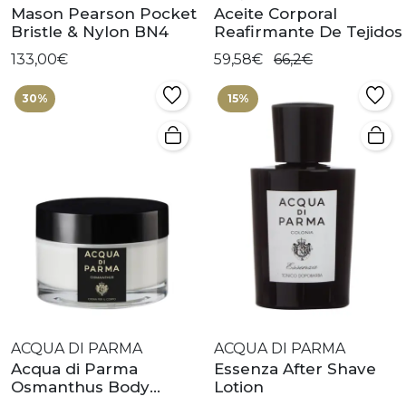
Mason Pearson Pocket
Aceite Corporal
Bristle & Nylon BN4
Reafirmante De Tejidos
133,00€
59,58€
66,2€
30%
15%
ACQUA DI PARMA
ACQUA DI PARMA
Acqua di Parma
Essenza After Shave
Osmanthus Body
Lotion
Cream