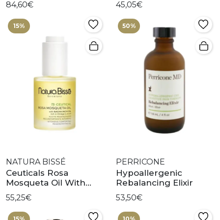
84,60€
45,05€
15%
50%
NATURA BISSÉ
PERRICONE
Ceuticals Rosa
Hypoallergenic
Mosqueta Oil With
Rebalancing Elixir
Sacha Inchi Oil
55,25€
53,50€
15%
10%