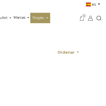
es
0
Marcas
utlet
Regalo
Ordenar