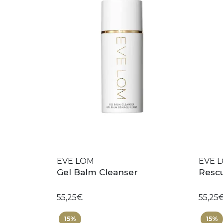
EVE LOM
EVE 
Gel Balm Cleanser
Resc
55,25€
55,25
15%
15%