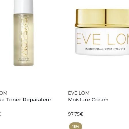
LOM
EVE LOM
ue Toner Reparateur
Moisture Cream
€
97,75€
15%