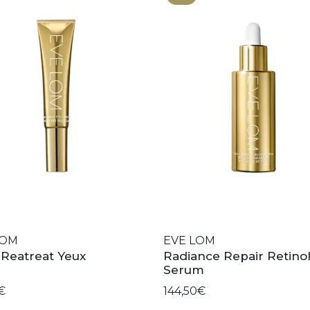
LOM
EVE LOM
Reatreat Yeux
Radiance Repair Retino
Serum
€
144,50€