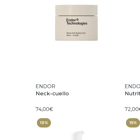
ENDOR
END
Neck-cuello
Nutri
74,00€
72,00
10%
15%