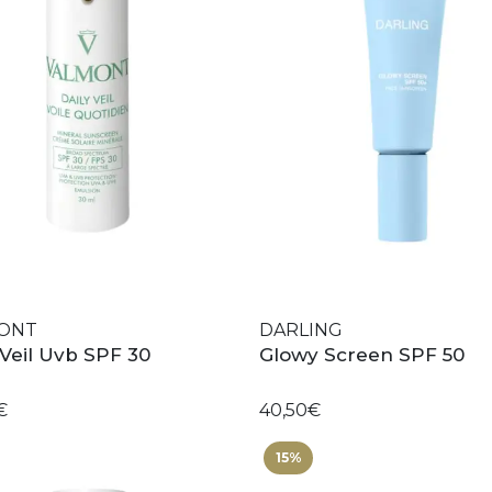
ONT
DARLING
 Veil Uvb SPF 30
Glowy Screen SPF 50
€
40,50€
15%