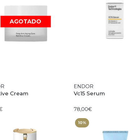
AGOTADO
OR
ENDOR
tive Cream
Vc15 Serum
€
78,00€
10%