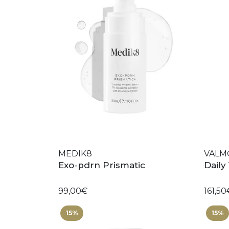
MEDIK8
VALM
Exo-pdrn Prismatic
Daily
99,00€
161,50
15%
15%