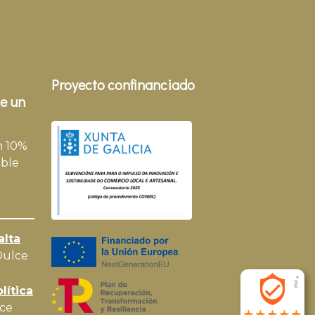
Proyecto confinanciado
e un
n 10%
ble
alta
Dulce
lítica
ce