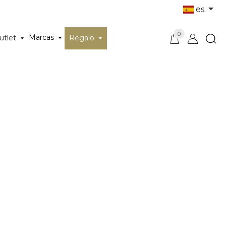
es
0
Marcas
utlet
Regalo