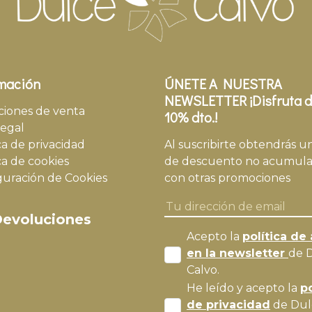
mación
ÚNETE A NUESTRA
NEWSLETTER ¡Disfruta d
ciones de venta
10% dto.!
legal
ca de privacidad
Al suscribirte obtendrás u
ca de cookies
de descuento no acumula
guración de Cookies
con otras promociones
evoluciones
Acepto la
política de 
en la newsletter
de 
Calvo.
He leído y acepto la
po
de privacidad
de Dul