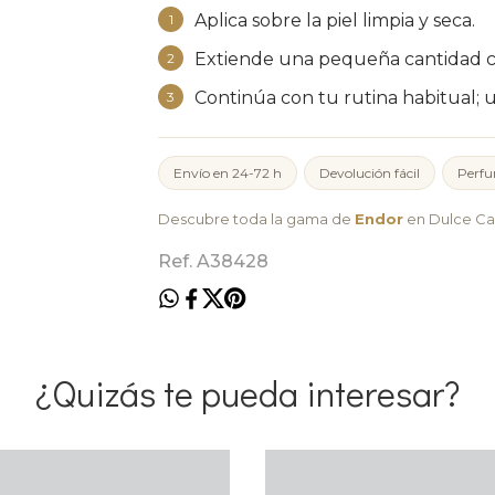
Aplica sobre la piel limpia y seca.
1
Extiende una pequeña cantidad co
2
Continúa con tu rutina habitual; 
3
Envío en 24-72 h
Devolución fácil
Perfu
Descubre toda la gama de
Endor
en Dulce Ca
Ref. A38428
¿Quizás te pueda interesar?