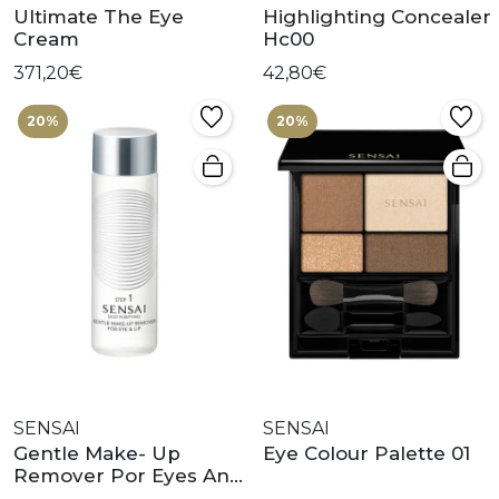
Ultimate The Eye
Highlighting Concealer
Cream
Hc00
371,20€
42,80€
20%
20%
SENSAI
SENSAI
Gentle Make- Up
Eye Colour Palette 01
Remover Por Eyes And
Lip