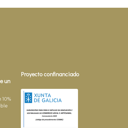
Proyecto confinanciado
e un
n 10%
ble