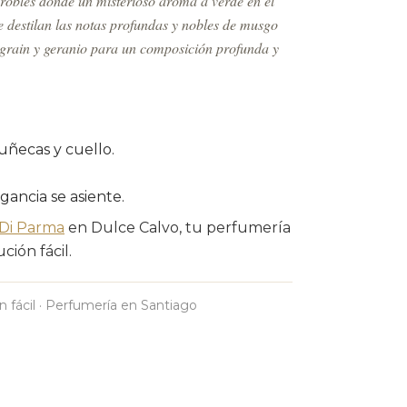
 robles donde un misterioso aroma a verde en el
Se destilan las notas profundas y nobles de musgo
t grain y geranio para un composición profunda y
uñecas y cuello.
agancia se asiente.
Di Parma
en Dulce Calvo, tu perfumería
ción fácil.
n fácil · Perfumería en Santiago