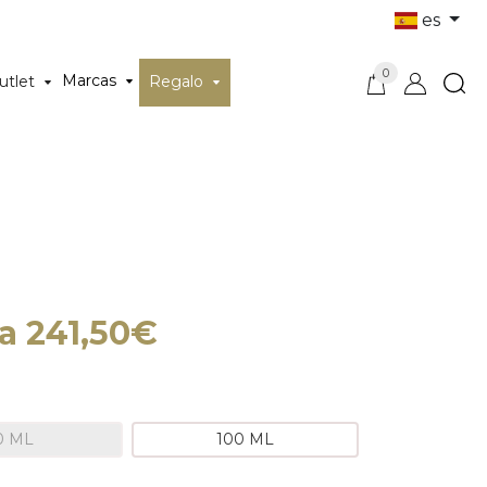
es
0
Marcas
utlet
Regalo
a 241,50€
0 ML
100 ML