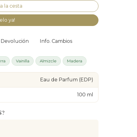
elo ya!
. Devolución
Info. Cambios
rra
Vainilla
Almizcle
Madera
Eau de Parfum (EDP)
100 ml
S?