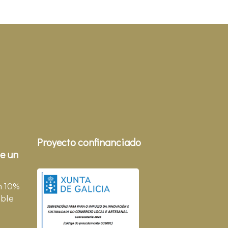
Proyecto confinanciado
e un
n 10%
ble