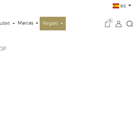
es
0
Marcas
utlet
Regalo
EDP