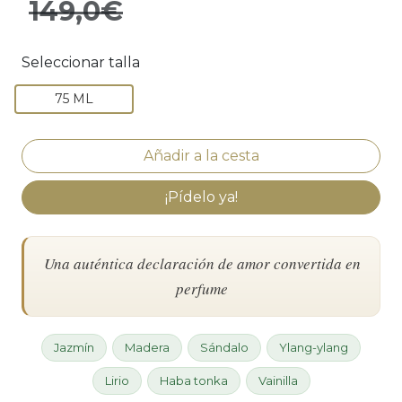
149,0€
Seleccionar talla
75 ML
¡Pídelo ya!
Una auténtica declaración de amor convertida en
perfume
Jazmín
Madera
Sándalo
Ylang-ylang
Lirio
Haba tonka
Vainilla