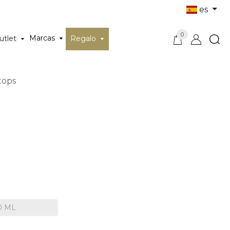
es
0
Marcas
utlet
Regalo
tops
0 ML