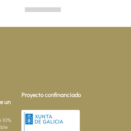
Proyecto confinanciado
e un
n 10%
ble