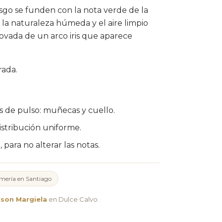
usgo se funden con la nota verde de la
 la naturaleza húmeda y el aire limpio
renovada de un arco iris que aparece
rada.
os de pulso: muñecas y cuello.
istribución uniforme.
, para no alterar las notas.
mería en Santiago
son Margiela
en Dulce Calvo.