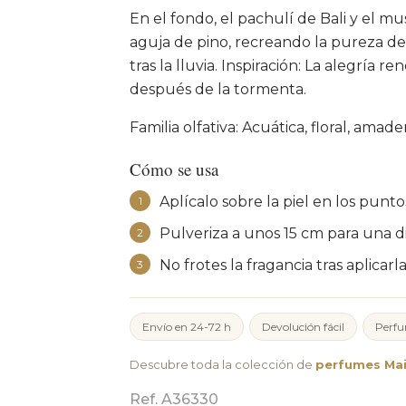
En el fondo, el pachulí de Bali y el m
aguja de pino, recreando la pureza de
tras la lluvia. Inspiración: La alegría 
después de la tormenta.
Familia olfativa: Acuática, floral, amade
Cómo se usa
Aplícalo sobre la piel en los punt
1
Pulveriza a unos 15 cm para una d
2
No frotes la fragancia tras aplicarla
3
Envío en 24-72 h
Devolución fácil
Perfu
Descubre toda la colección de
perfumes Mai
Ref. A36330