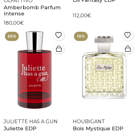
Lili Fantasy EDP
OLFATTIVO
Amberbomb Parfum
Intense
112,00€
180,00€
20%
10%
JULIETTE HAS A GUN
HOUBIGANT
Juliette EDP
Bois Mystique EDP