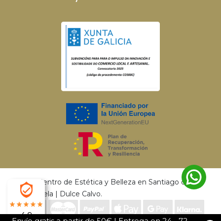
© 2026 Centro de Estética y Belleza en Santiago de
Compostela | Dulce Calvo.
4.9
Envío gratis a partir de 50€ | Entrega en 24 - 72