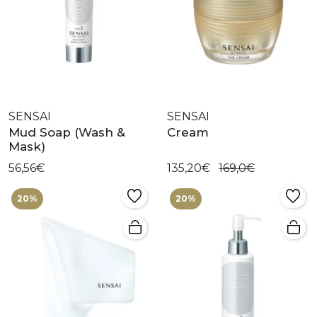
SENSAI
SENSAI
Mud Soap (Wash &
Cream
Mask)
56,56€
135,20€
169,0€
20%
20%