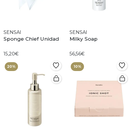
SENSAI
SENSAI
Sponge Chief Unidad
Milky Soap
15,20€
56,56€
20%
10%