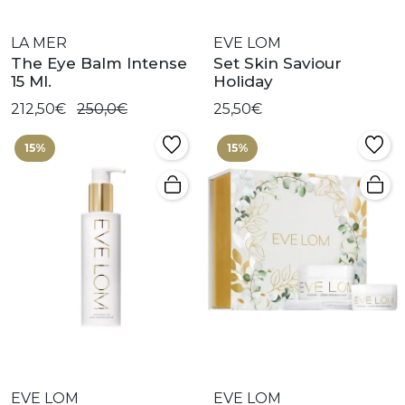
LA MER
EVE LOM
The Eye Balm Intense
Set Skin Saviour
15 Ml.
Holiday
212,50€
250,0€
25,50€
15%
15%
EVE LOM
EVE LOM