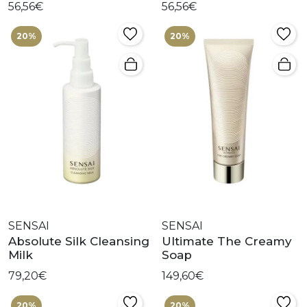
56,56€
56,56€
20%
20%
SENSAI
SENSAI
Absolute Silk Cleansing
Ultimate The Creamy
Milk
Soap
79,20€
149,60€
20%
20%