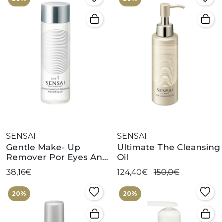
SENSAI
SENSAI
Gentle Make- Up
Ultimate The Cleansing
Remover Por Eyes And
Oil
Lip
38,16€
124,40€
150,0€
20%
20%