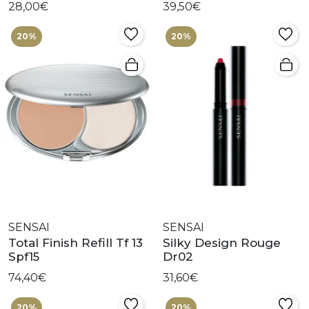
28,00€
39,50€
20%
20%
SENSAI
SENSAI
Total Finish Refill Tf 13
Silky Design Rouge
Spf15
Dr02
74,40€
31,60€
20%
20%