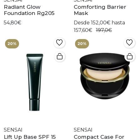
Radiant Glow
Comforting Barrier
Foundation Rg205
Mask
54,80€
Desde 152,00€ hasta
157,60€
197,0€
20%
20%
SENSAI
SENSAI
Lift Up Base SPF 15
Compact Case For