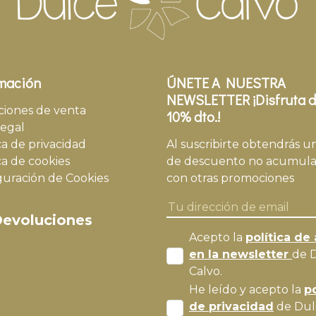
mación
ÚNETE A NUESTRA
NEWSLETTER ¡Disfruta d
ciones de venta
10% dto.!
legal
ca de privacidad
Al suscribirte obtendrás u
ca de cookies
de descuento no acumula
guración de Cookies
con otras promociones
evoluciones
Acepto la
política de 
en la newsletter
de 
Calvo.
He leído y acepto la
po
de privacidad
de Dul