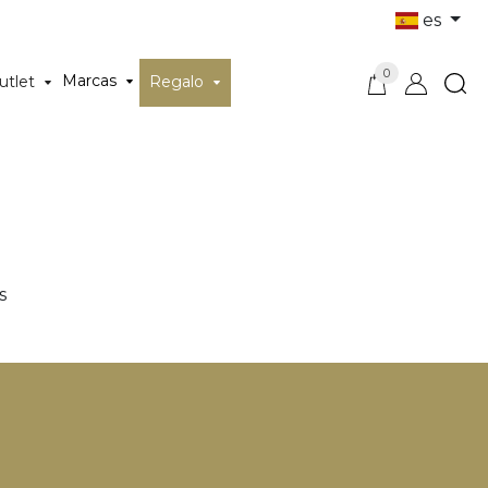
es
0
Marcas
utlet
Regalo
s