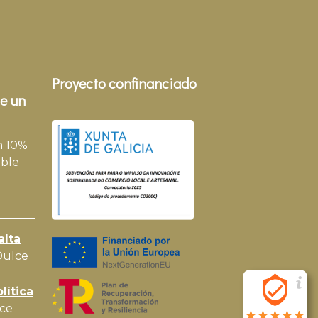
Proyecto confinanciado
e un
n 10%
ble
alta
Dulce
lítica
ce