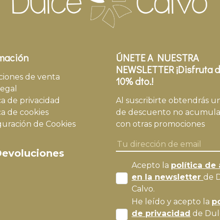
mación
ÚNETE A NUESTRA
NEWSLETTER ¡Disfruta d
ciones de venta
10% dto.!
legal
ca de privacidad
Al suscribirte obtendrás u
ca de cookies
de descuento no acumula
guración de Cookies
con otras promociones
evoluciones
Acepto la
política de 
en la newsletter
de 
Calvo.
He leído y acepto la
po
de privacidad
de Dul