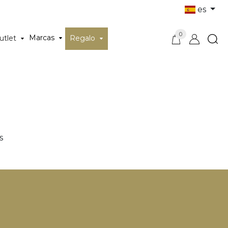
es
0
Marcas
utlet
Regalo
s