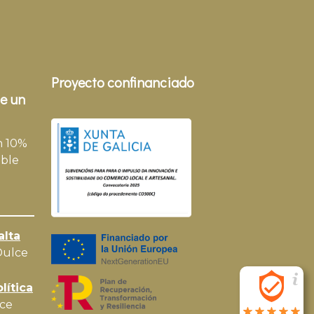
Proyecto confinanciado
e un
n 10%
ble
alta
Dulce
lítica
ce