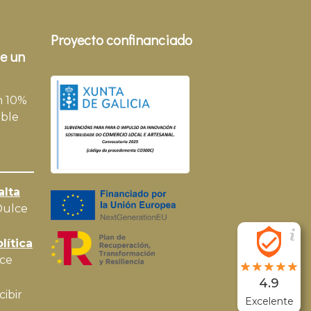
Proyecto confinanciado
e un
n 10%
ble
alta
Dulce
lítica
ce
4.9
cibir
Excelente