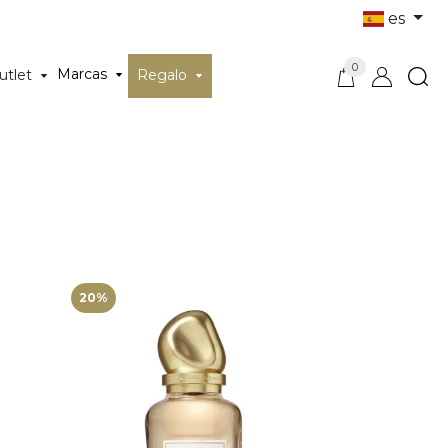
es
0
Marcas
utlet
Regalo
20%