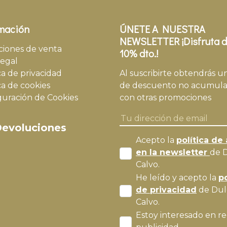
mación
ÚNETE A NUESTRA
NEWSLETTER ¡Disfruta d
ciones de venta
10% dto.!
legal
ca de privacidad
Al suscribirte obtendrás u
ca de cookies
de descuento no acumula
guración de Cookies
con otras promociones
evoluciones
Acepto la
política de 
en la newsletter
de 
Calvo.
He leído y acepto la
po
de privacidad
de Dul
Calvo.
Estoy interesado en re