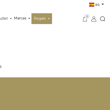
es
0
Marcas
utlet
Regalo
s