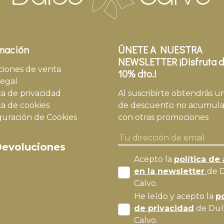
mación
ÚNETE A NUESTRA
NEWSLETTER ¡Disfruta d
ciones de venta
10% dto.!
legal
ca de privacidad
Al suscribirte obtendrás u
ca de cookies
de descuento no acumula
guración de Cookies
con otras promociones
evoluciones
Acepto la
política de 
en la newsletter
de 
Calvo.
He leído y acepto la
po
de privacidad
de Dul
Calvo.