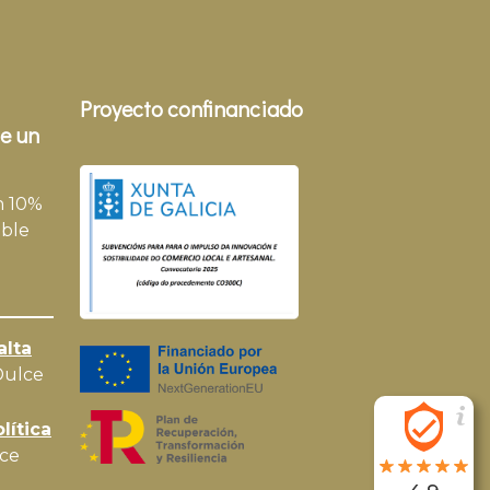
Proyecto confinanciado
e un
n 10%
ble
alta
Dulce
lítica
ce