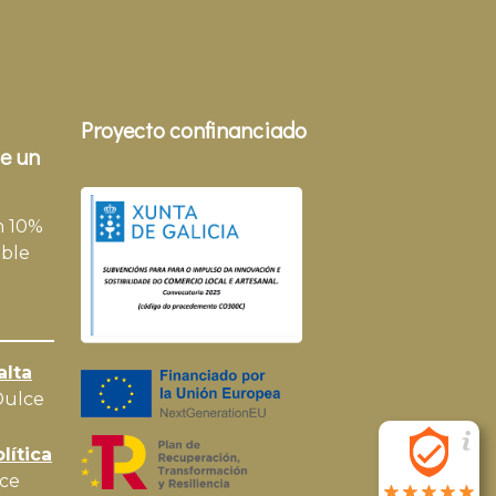
Proyecto confinanciado
e un
n 10%
ble
alta
Dulce
lítica
ce