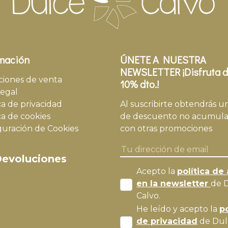
mación
ÚNETE A NUESTRA
NEWSLETTER ¡Disfruta d
ciones de venta
10% dto.!
legal
ca de privacidad
Al suscribirte obtendrás u
ca de cookies
de descuento no acumula
guración de Cookies
con otras promociones
evoluciones
Acepto la
política de 
en la newsletter
de 
Calvo.
He leído y acepto la
po
de privacidad
de Dul