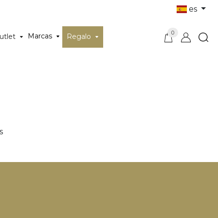
es
0
Marcas
utlet
Regalo
s