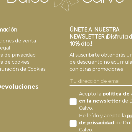
mación
ÚNETE A NUESTRA
NEWSLETTER ¡Disfruta d
ciones de venta
10% dto.!
legal
ca de privacidad
Al suscribirte obtendrás u
ca de cookies
de descuento no acumula
guración de Cookies
con otras promociones
evoluciones
Acepto la
política de 
en la newsletter
de 
Calvo.
He leído y acepto la
po
de privacidad
de Dul
Calvo.