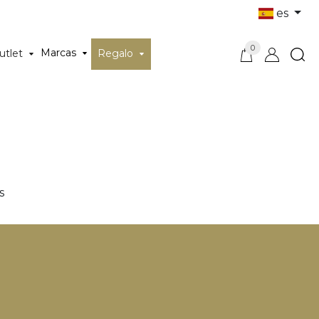
es
0
Marcas
utlet
Regalo
s