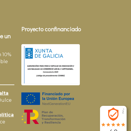
Proyecto confinanciado
e un
n 10%
ble
alta
Dulce
lítica
ce