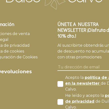
mación
ÚNETE A NUESTRA
NEWSLETTER ¡Disfruta d
ciones de venta
10% dto.!
legal
ca de privacidad
Al suscribirte obtendrás u
ca de cookies
de descuento no acumula
guración de Cookies
con otras promociones
evoluciones
Acepto la
política de 
en la newsletter
de 
Calvo.
He leído y acepto la
po
de privacidad
de Dul
Calvo.