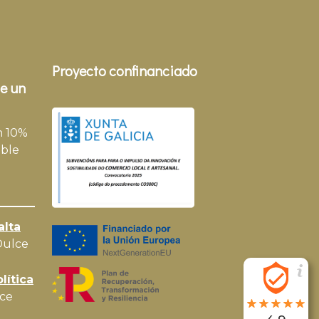
Proyecto confinanciado
e un
n 10%
ble
alta
Dulce
lítica
ce