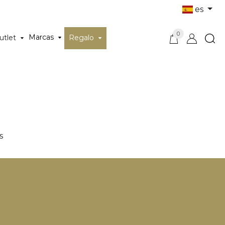
es
0
Marcas
utlet
Regalo
s