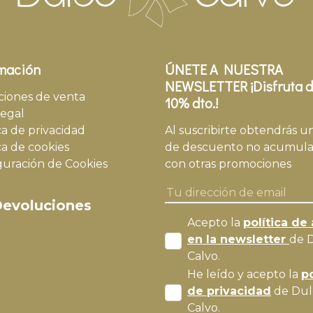
mación
ÚNETE A NUESTRA
NEWSLETTER ¡Disfruta d
ciones de venta
10% dto.!
legal
ca de privacidad
Al suscribirte obtendrás u
ca de cookies
de descuento no acumula
guración de Cookies
con otras promociones
evoluciones
Acepto la
política de 
en la newsletter
de 
Calvo.
He leído y acepto la
po
de privacidad
de Dul
Calvo.