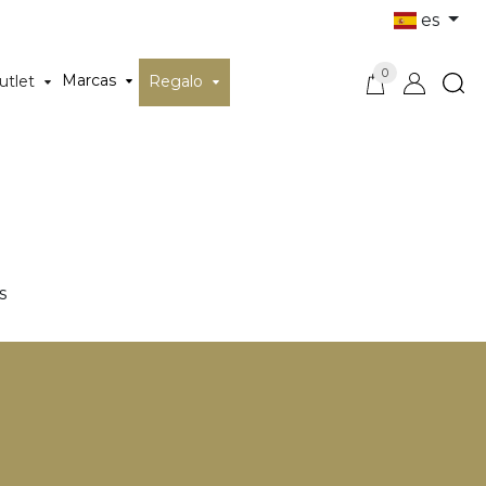
es
0
Marcas
utlet
Regalo
s