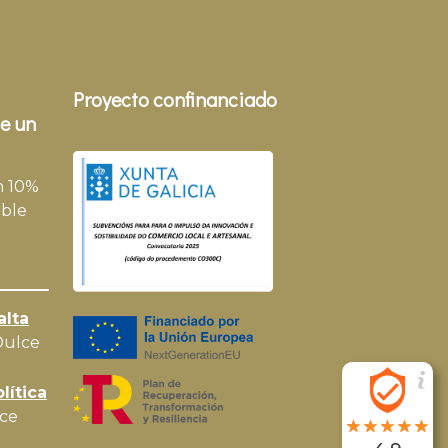
Proyecto confinanciado
e un
n 10%
ble
alta
Dulce
lítica
ce