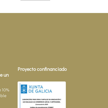
Proyecto confinanciado
e un
n 10%
ble