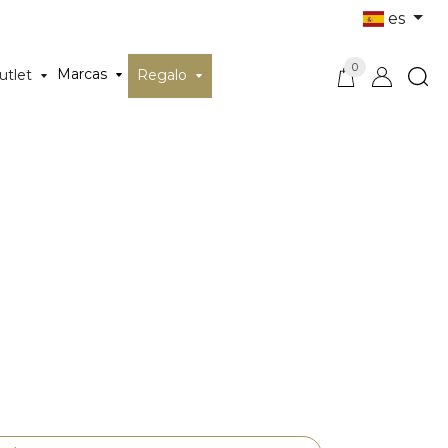
es
0
Marcas
utlet
Regalo