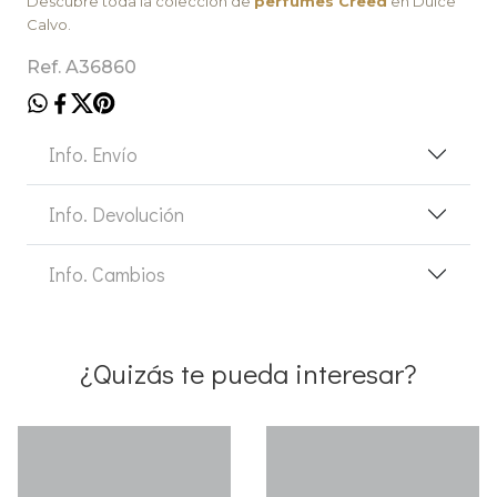
Descubre toda la colección de
perfumes Creed
en Dulce
Calvo.
Ref. A36860
Info. Envío
Info. Devolución
Info. Cambios
¿Quizás te pueda interesar?