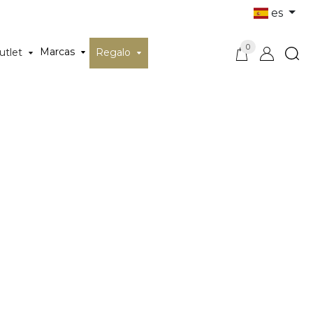
es
0
Marcas
utlet
Regalo