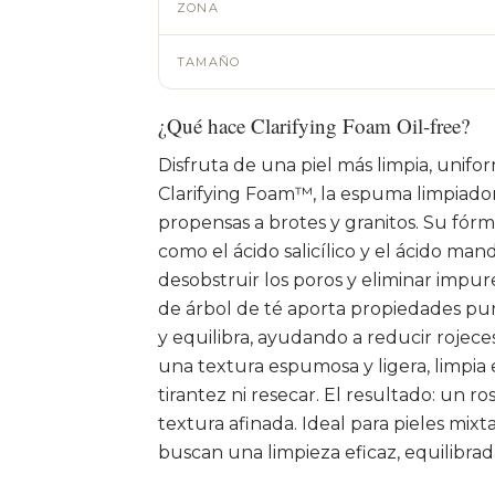
ZONA
TAMAÑO
¿Qué hace Clarifying Foam Oil-free?
Disfruta de una piel más limpia, unifo
Clarifying Foam™, la espuma limpiado
propensas a brotes y granitos. Su f
como el ácido salicílico y el ácido ma
desobstruir los poros y eliminar impure
de árbol de té aporta propiedades puri
y equilibra, ayudando a reducir rojece
una textura espumosa y ligera, limpia
tirantez ni resecar. El resultado: un r
textura afinada. Ideal para pieles mix
buscan una limpieza eficaz, equilibrad