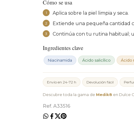
Cómo se usa
Aplica sobre la piel limpia y seca.
1
Extiende una pequeña cantidad co
2
Continúa con tu rutina habitual; 
3
Ingredientes clave
Niacinamida
Ácido salicílico
Ácido
Envío en 24-72 h
Devolución fácil
Perfu
Descubre toda la gama de
Medik8
en Dulce C
Ref. A33516