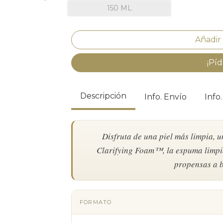
150 ML
¡Píd
Descripción
Info. Envío
Info
Disfruta de una piel más limpia, u
Clarifying Foam™, la espuma limpi
propensas a b
FORMATO