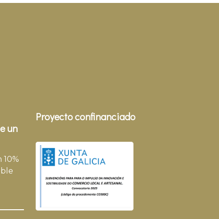
Proyecto confinanciado
e un
n 10%
ble