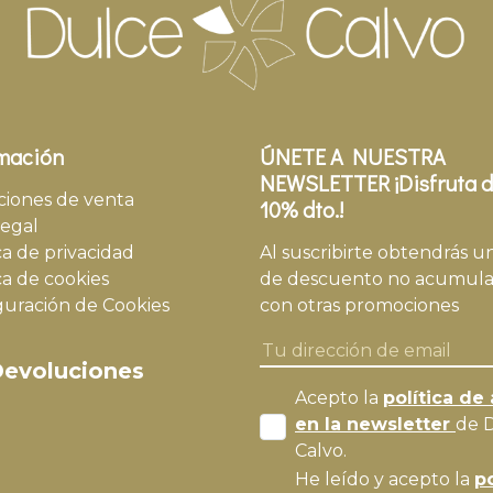
mación
ÚNETE A NUESTRA
NEWSLETTER ¡Disfruta d
ciones de venta
10% dto.!
legal
ca de privacidad
Al suscribirte obtendrás u
ca de cookies
de descuento no acumula
guración de Cookies
con otras promociones
evoluciones
Acepto la
política de 
en la newsletter
de 
Calvo.
He leído y acepto la
po