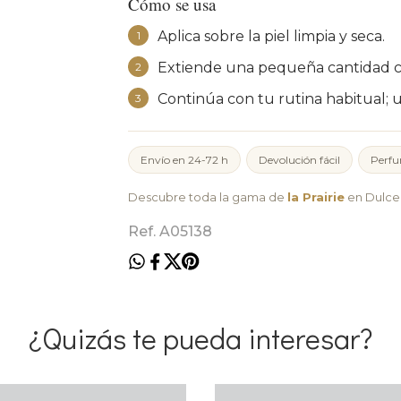
Cómo se usa
Aplica sobre la piel limpia y seca.
1
Extiende una pequeña cantidad co
2
Continúa con tu rutina habitual; 
3
Envío en 24-72 h
Devolución fácil
Perfu
Descubre toda la gama de
la Prairie
en Dulce 
Ref. A05138
¿Quizás te pueda interesar?