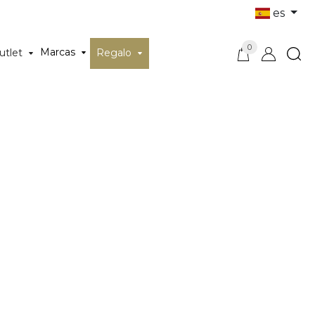
es
0
Marcas
utlet
Regalo