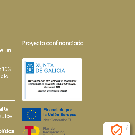
Proyecto confinanciado
e un
n 10%
ble
alta
Dulce
lítica