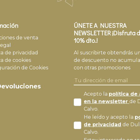
mación
ÚNETE A NUESTRA
NEWSLETTER ¡Disfruta d
ciones de venta
10% dto.!
legal
ca de privacidad
Al suscribirte obtendrás u
ca de cookies
de descuento no acumula
guración de Cookies
con otras promociones
evoluciones
Acepto la
política de 
en la newsletter
de 
Calvo.
He leído y acepto la
po
de privacidad
de Dul
Calvo.