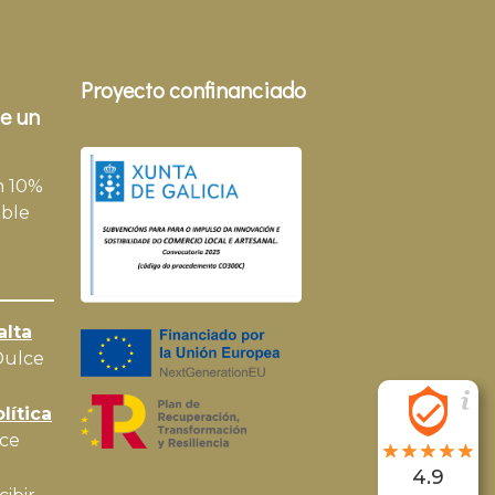
Proyecto confinanciado
e un
n 10%
ble
alta
Dulce
lítica
ce
4.9