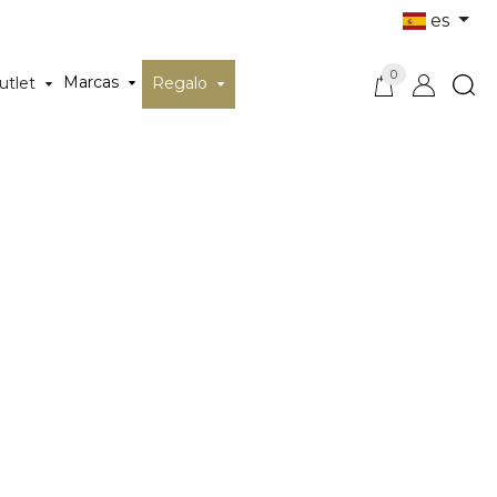
es
0
Marcas
utlet
Regalo