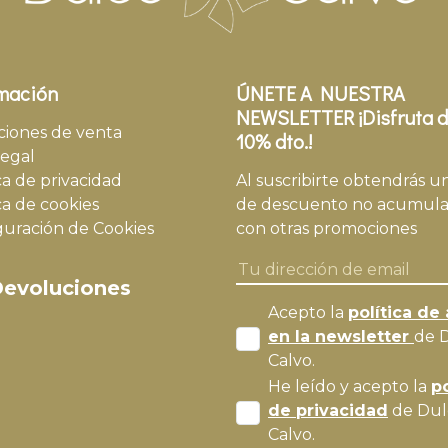
mación
ÚNETE A NUESTRA
NEWSLETTER ¡Disfruta d
ciones de venta
10% dto.!
legal
ca de privacidad
Al suscribirte obtendrás u
ca de cookies
de descuento no acumula
guración de Cookies
con otras promociones
evoluciones
Acepto la
política de 
en la newsletter
de 
Calvo.
He leído y acepto la
po
de privacidad
de Dul
Calvo.