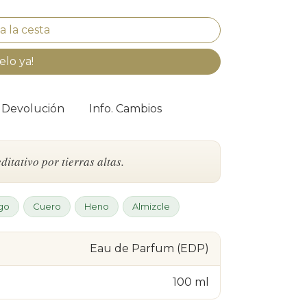
elo ya!
. Devolución
Info. Cambios
tativo por tierras altas.
go
Cuero
Heno
Almizcle
Eau de Parfum (EDP)
100 ml