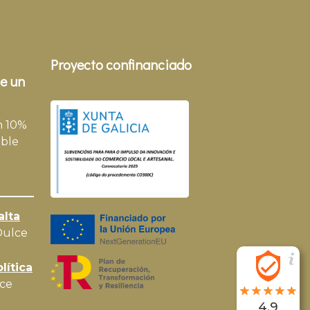
Proyecto confinanciado
e un
n 10%
ble
alta
Dulce
lítica
ce
4.9