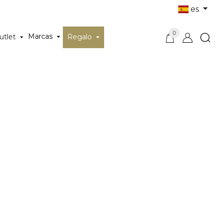
es
0
Marcas
utlet
Regalo