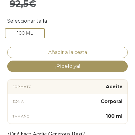
92,5€
Seleccionar talla
100 ML
¡Pídelo ya!
Aceite
FORMATO
Corporal
ZONA
100 ml
TAMAÑO
¿Qué hace Aceite Generous Bust?