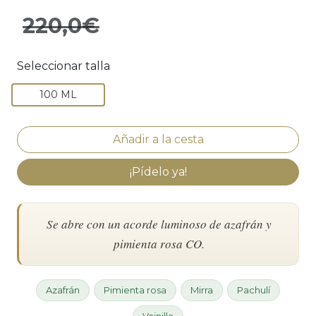
220,0€
Seleccionar talla
100 ML
¡Pídelo ya!
Se abre con un acorde luminoso de azafrán y
pimienta rosa CO.
Azafrán
Pimienta rosa
Mirra
Pachulí
Vainilla