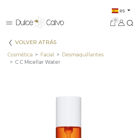
es
0
VOLVER ATRÁS
Cosmética
Facial
Desmaquillantes
C C Micellar Water