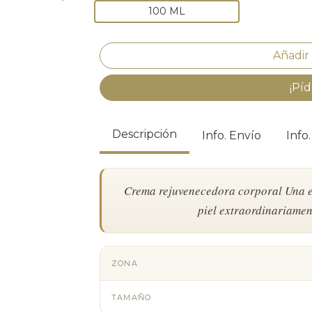
100 ML
¡Píd
Descripción
Info. Envío
Info
Crema rejuvenecedora corporal Una e
piel extraordinariament
ZONA
TAMAÑO