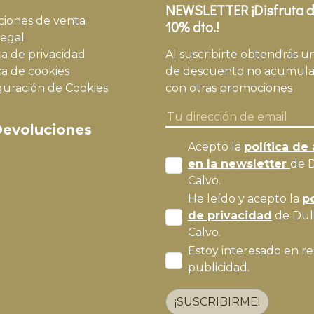
NEWSLETTER ¡Disfruta d
ciones de venta
10% dto.!
legal
ca de privacidad
Al suscribirte obtendrás u
ca de cookies
de descuento no acumula
guración de Cookies
con otras promociones
evoluciones
Acepto la
política de 
en la newsletter
de 
Calvo.
He leído y acepto la
po
de privacidad
de Dul
Calvo.
Estoy interesado en re
publicidad.
¡SUSCRIBIRME!