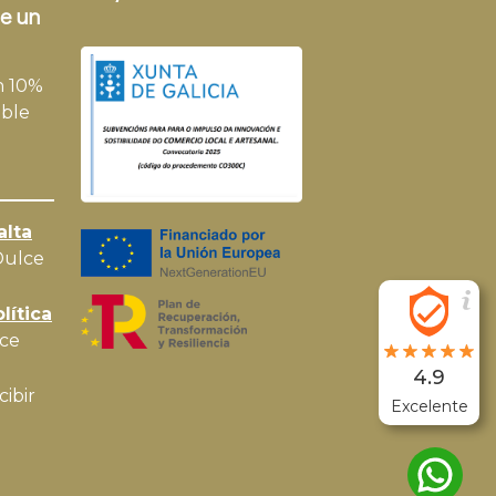
e un
n 10%
ble
alta
Dulce
lítica
ce
4.9
cibir
Excelente