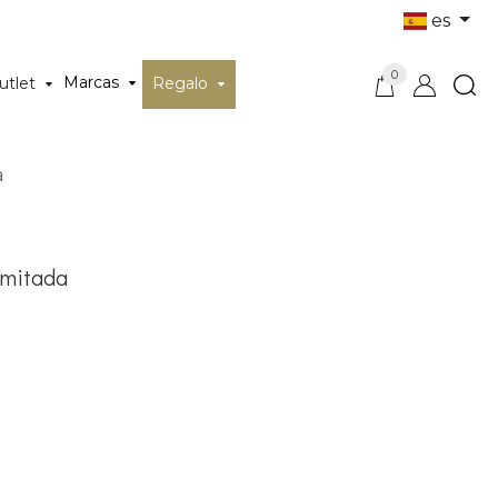
es
0
Marcas
utlet
Regalo
a
imitada