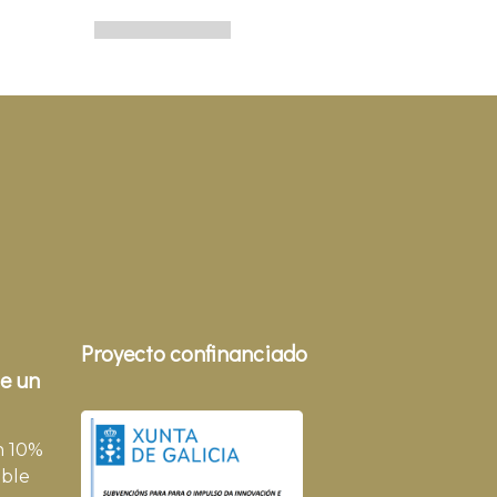
Proyecto confinanciado
e un
n 10%
ble