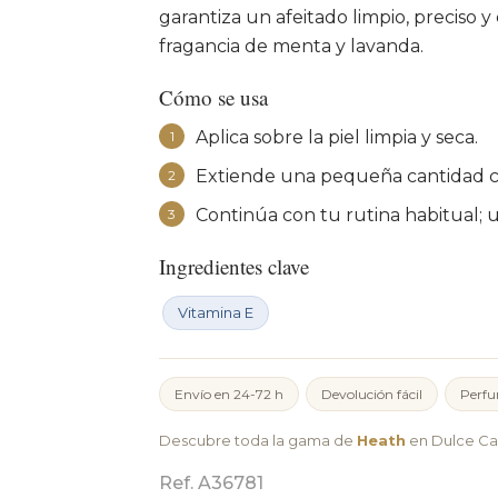
garantiza un afeitado limpio, preciso 
fragancia de menta y lavanda.
Cómo se usa
Aplica sobre la piel limpia y seca.
1
Extiende una pequeña cantidad co
2
Continúa con tu rutina habitual; 
3
Ingredientes clave
Vitamina E
Envío en 24-72 h
Devolución fácil
Perfu
Descubre toda la gama de
Heath
en Dulce Ca
Ref. A36781