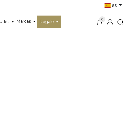
es
0
Marcas
utlet
Regalo