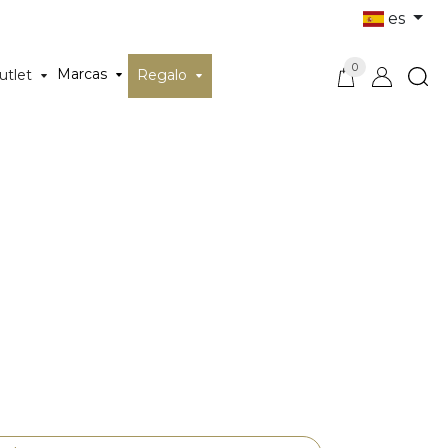
es
0
Marcas
utlet
Regalo