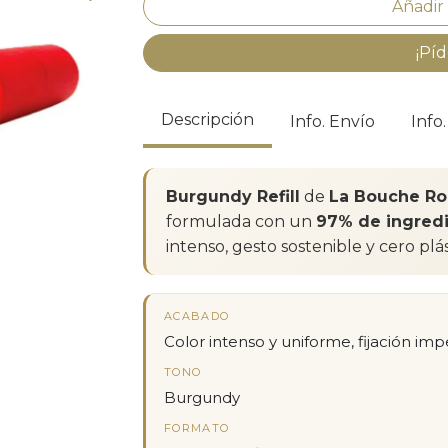
¡Píd
Descripción
Info. Envío
Info
Burgundy Refill
de
La Bouche R
formulada con un
97% de ingredi
intenso, gesto sostenible y cero plás
ACABADO
Color intenso y uniforme, fijación im
TONO
Burgundy
FORMATO