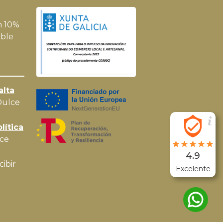
n 10%
ble
alta
Dulce
lítica
ce
4.9
cibir
Excelente