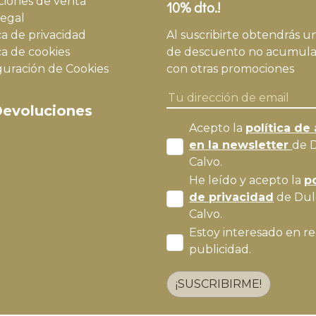
ciones de venta
10% dto.!
legal
ca de privacidad
Al suscribirte obtendrás u
ca de cookies
de descuento no acumula
guración de Cookies
con otras promociones
evoluciones
Acepto la
política de 
en la newsletter
de 
Calvo.
He leído y acepto la
po
de privacidad
de Dul
Calvo.
Estoy interesado en re
publicidad.
¡SUSCRIBIRME!