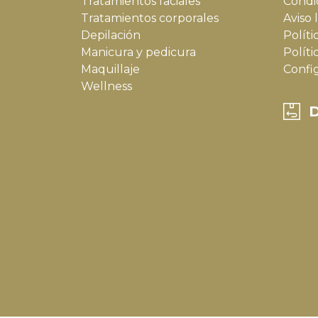
Tratamientos faciales
Condi
Tratamientos corporales
Aviso 
Depilación
Políti
Manicura y pedicura
Políti
Maquillaje
Confi
Wellness
D