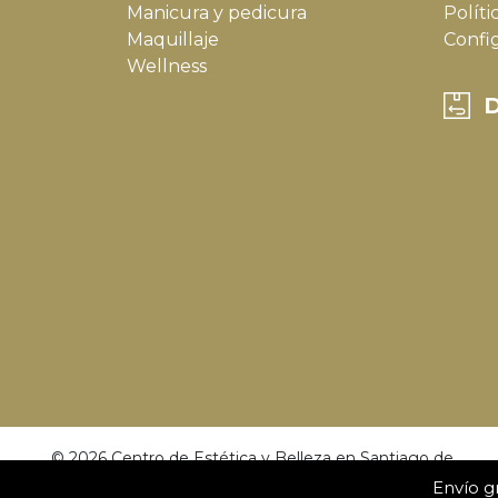
Manicura y pedicura
Políti
Maquillaje
Confi
Wellness
D
© 2026 Centro de Estética y Belleza en Santiago de
Compostela | Dulce Calvo.
Envío gr