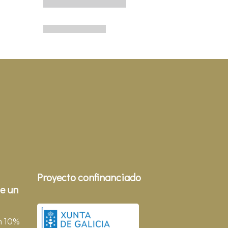
Proyecto confinanciado
e un
n 10%