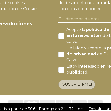
ca de cookies
de descuento no acumula
guración de Cookies
con otras promociones
evoluciones
Acepto la
política de 
en la newsletter
de 
Calvo.
He leído y acepto la
po
de privacidad
de Dul
Calvo.
Estoy interesado en re
publicidad.
¡SUSCRIBIRME!
atis a partir de 50€ | Entrega en 24 - 72 Horas |
Devolucion