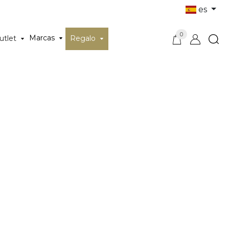
es
0
Marcas
utlet
Regalo