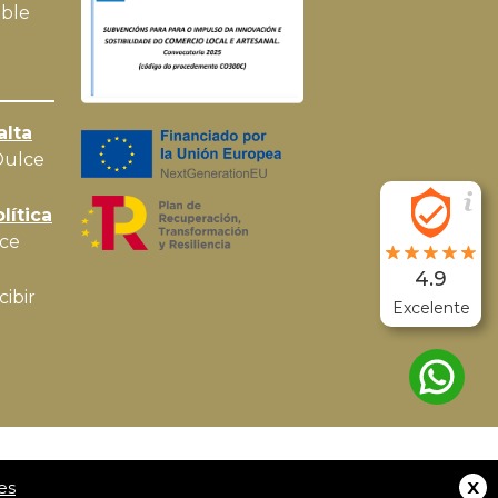
ble
alta
Dulce
lítica
ce
4.9
cibir
Excelente
Desarrollado por
MEIGASOFT
. Tecnología
X
es