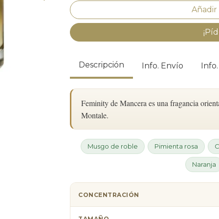
¡Píd
Descripción
Info. Envío
Info
Feminity de Mancera es una fragancia orienta
Montale.
Musgo de roble
Pimienta rosa
C
Naranja
CONCENTRACIÓN
TAMAÑO