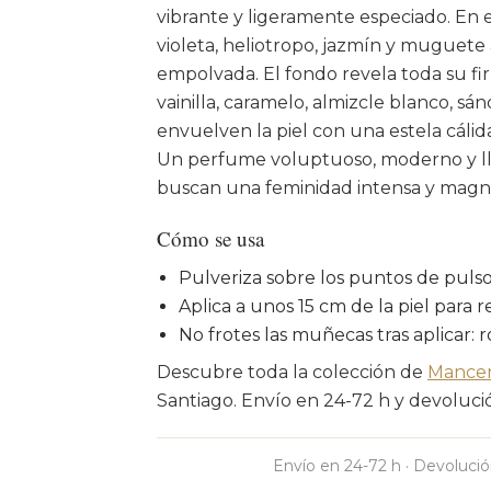
vibrante y ligeramente especiado. En
violeta, heliotropo, jazmín y muguete 
empolvada. El fondo revela toda su f
vainilla, caramelo, almizcle blanco, s
envuelven la piel con una estela cál
Un perfume voluptuoso, moderno y lle
buscan una feminidad intensa y magné
Cómo se usa
Pulveriza sobre los puntos de pulso:
Aplica a unos 15 cm de la piel para re
No frotes las muñecas tras aplicar: 
Descubre toda la colección de
Mance
Santiago. Envío en 24-72 h y devolución
Envío en 24-72 h · Devolució